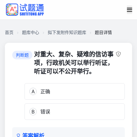
首页
题库中心
拟下发附件知识题库
题目详情
CACEA35725E000016683F14F32501521
拟
对重大、复杂、疑难的信访事
判断题
下
项，行政机关可以举行听证，
发
听证可以不公开举行。
附
件
知
A
正确
识
题
B
错误
库
3,384
答案解析