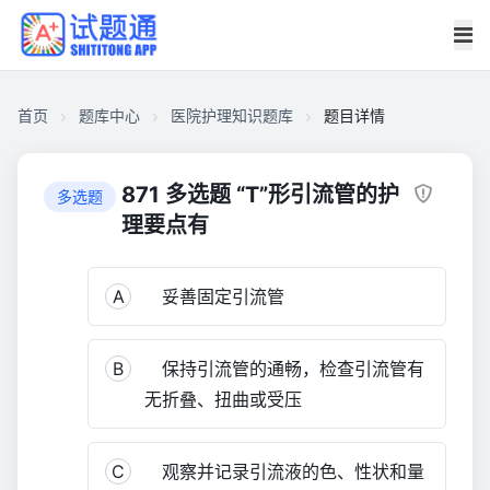
首页
题库中心
医院护理知识题库
题目详情
CAF2C9DD59B00001D86C1EA01DD31430
医
871 多选题 “T”形引流管的护
多选题
院
理要点有
护
理
A
妥善固定引流管
知
识
题
B
保持引流管的通畅，检查引流管有
库
无折叠、扭曲或受压
1,004
C
观察并记录引流液的色、性状和量