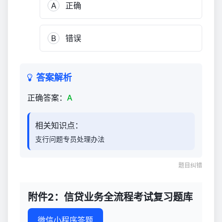
A
正确
试
复
习
B
错误
题
库
2,619
答案解析
正确答案：
A
相关知识点：
支行问题专员处理办法
题目纠错
附件2：信贷业务全流程考试复习题库
微信小程序答题