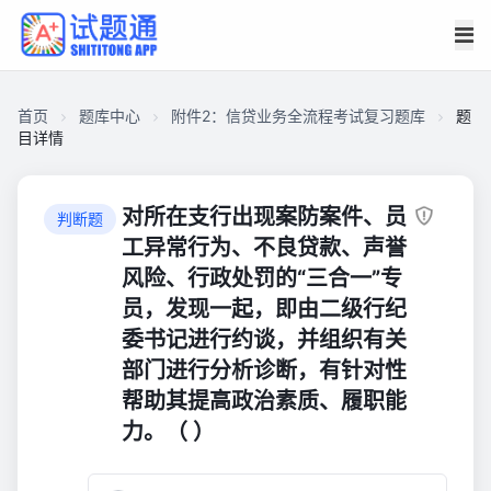
首页
题库中心
附件2：信贷业务全流程考试复习题库
题
目详情
CAD0FAB42DF0000171A68CB6158010B1
附
对所在支行出现案防案件、员
判断题
件
工异常行为、不良贷款、声誉
2：
风险、行政处罚的“三合一”专
信
员，发现一起，即由二级行纪
贷
委书记进行约谈，并组织有关
业
部门进行分析诊断，有针对性
务
全
帮助其提高政治素质、履职能
流
力。（ ）
程
考