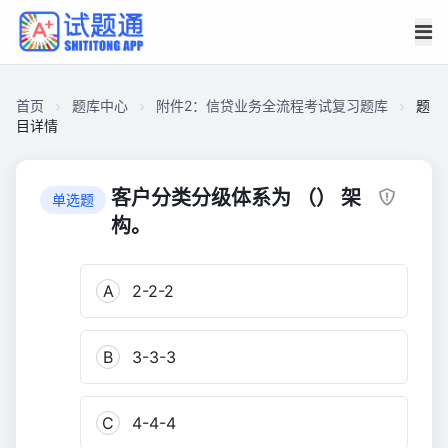
首页
题库中心
附件2：信贷业务全流程考试复习题库
题
目详情
CAD0FAB42DF0000171A68CB6158010B1
附
客户分类分级体系为 （） 架
单选题
件
构。
2：
信
A
2-2-2
贷
业
务
B
3-3-3
全
流
程
C
4-4-4
考