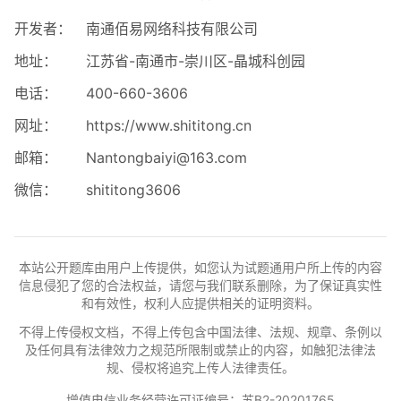
开发者：
南通佰易网络科技有限公司
地址：
江苏省-南通市-崇川区-晶城科创园
电话：
400-660-3606
网址：
https://www.shititong.cn
邮箱：
Nantongbaiyi@163.com
微信：
shititong3606
本站公开题库由用户上传提供，如您认为试题通用户所上传的内容
信息侵犯了您的合法权益，请您与我们联系删除，为了保证真实性
和有效性，权利人应提供相关的证明资料。
不得上传侵权文档，不得上传包含中国法律、法规、规章、条例以
及任何具有法律效力之规范所限制或禁止的内容，如触犯法律法
规、侵权将追究上传人法律责任。
增值电信业务经营许可证编号：苏B2-20201765