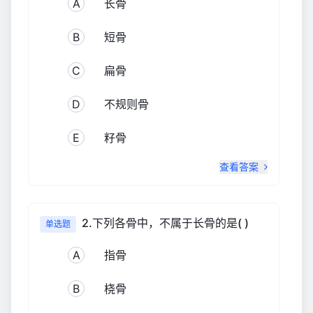
A
长骨
B
短骨
C
扁骨
D
不规则骨
E
籽骨
查看答案
2.下列各骨中，不属于长骨的是( )
单选题
A
指骨
B
桡骨