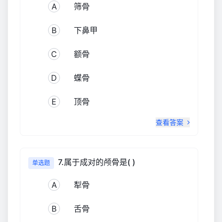
A
筛骨
B
下鼻甲
C
额骨
D
蝶骨
E
顶骨
查看答案
7.属于成对的颅骨是( )
单选题
A
犁骨
B
舌骨