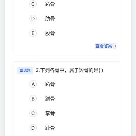
C
跖骨
D
肋骨
E
股骨
查看答案
3.下列各骨中，属于短骨的是( )
单选题
A
跖骨
B
跗骨
C
掌骨
D
趾骨