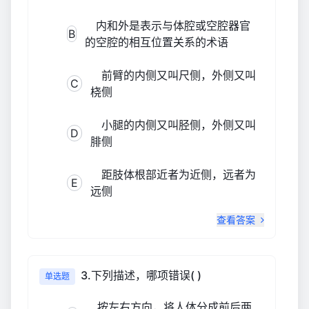
内和外是表示与体腔或空腔器官
B
的空腔的相互位置关系的术语
前臂的内侧又叫尺侧，外侧又叫
C
桡侧
小腿的内侧又叫胫侧，外侧又叫
D
腓侧
距肢体根部近者为近侧，远者为
E
远侧
查看答案
3.下列描述，哪项错误( )
单选题
按左右方向，将人体分成前后两