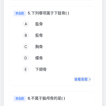
5.下列哪项属于下肢骨( )
单选题
A
肱骨
B
股骨
C
胸骨
D
蝶骨
E
下颌骨
查看答案
6.不属于脑颅骨的是( )
单选题