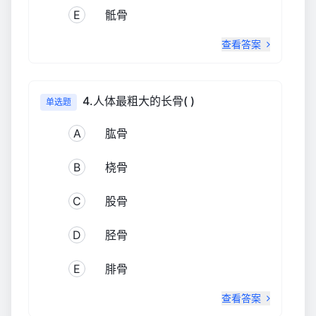
E
骶骨
查看答案
4.人体最粗大的长骨( )
单选题
A
肱骨
B
桡骨
C
股骨
D
胫骨
E
腓骨
查看答案