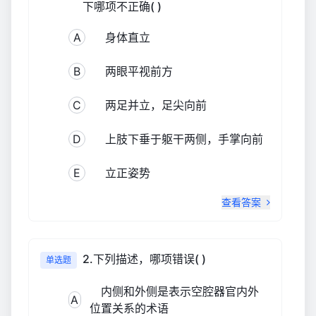
下哪项不正确( )
A
身体直立
B
两眼平视前方
C
两足并立，足尖向前
D
上肢下垂于躯干两侧，手掌向前
E
立正姿势
查看答案
2.下列描述，哪项错误( )
单选题
内侧和外侧是表示空腔器官内外
A
位置关系的术语