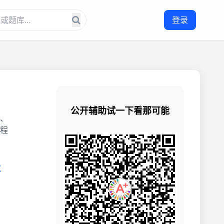
登录
、
程
2