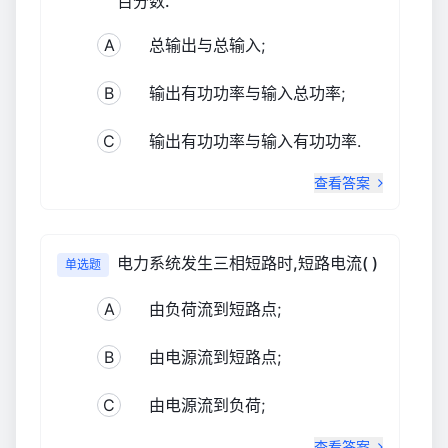
百分数.
A
总输出与总输入;
B
输出有功功率与输入总功率;
C
输出有功功率与输入有功功率.
查看答案
电力系统发生三相短路时,短路电流( )
单选题
A
由负荷流到短路点;
B
由电源流到短路点;
C
由电源流到负荷;
查看答案