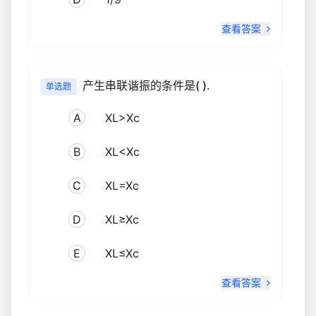
查看答案
产生串联谐振的条件是( ).
单选题
A
XL>Xc
B
XL<Xc
C
XL=Xc
D
XL≥Xc
E
XL≤Xc
查看答案