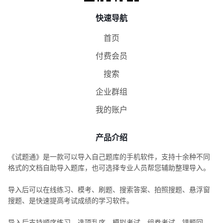
快速导航
首页
付费会员
搜索
企业群组
我的账户
产品介绍
《试题通》是一款可以导入自己题库的手机软件，支持十余种不同
格式的文档自助导入题库，也可选择专业人员帮您辅助整理导入。
导入后可以在线练习、模考、刷题、搜索答案、拍照搜题、悬浮窗
搜题、是快速提高考试成绩的学习软件。
导入后支持顺序练习、选项乱序、模拟考试、组卷考试、错题回