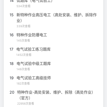
14
试题库（电气试验工）
534次查看
15
新特种作业高压电工（高处安装、维护、拆除作
业）
339次查看
16
特种作业防爆电工
145次查看
17
电气试验工练习题库
1452次查看
18
电气试验中级工题库
148次查看
19
电气试验工高级技师
182次查看
20
特种作业-高处安装、维护、拆除（高处作业）
（官方）
22956次查看