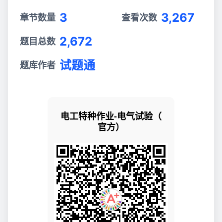
3
3,267
章节数量
查看次数
2,672
题目总数
试题通
题库作者