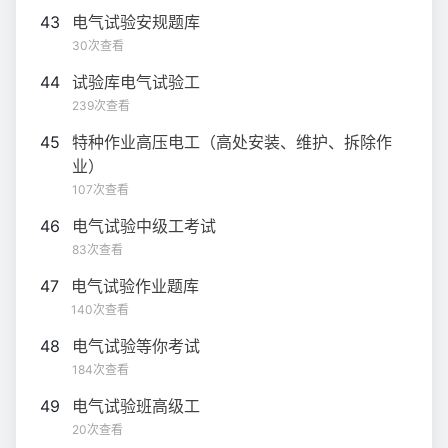
43
电气试验安规题库
30次查看
44
试验库电气试验工
239次查看
45
特种作业高压电工（高处安装、维护、拆除作
业）
107次查看
46
电气试验中级工考试
83次查看
47
电气试验作业题库
140次查看
48
电气试验等你考试
184次查看
49
电气试验班高级工
20次查看