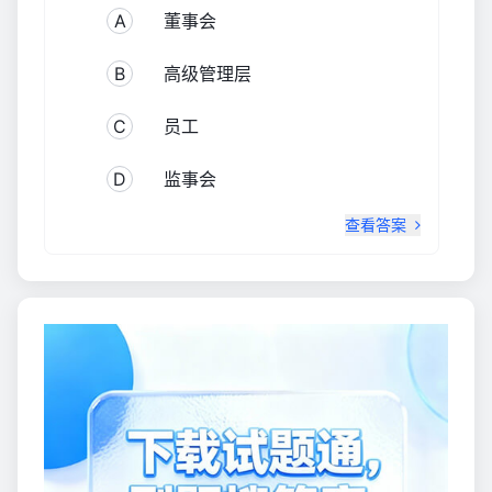
A
董事会
B
高级管理层
C
员工
D
监事会
查看答案