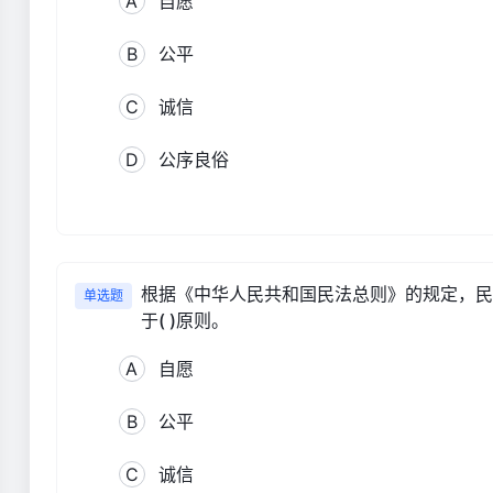
A
自愿
B
公平
C
诚信
D
公序良俗
根据《中华人民共和国民法总则》的规定，民
单选题
于( )原则。
A
自愿
B
公平
C
诚信