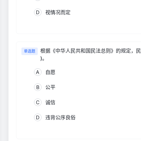
D
视情况而定
根据《中华人民共和国民法总则》的规定，民
单选题
)。
A
自愿
B
公平
C
诚信
D
违背公序良俗