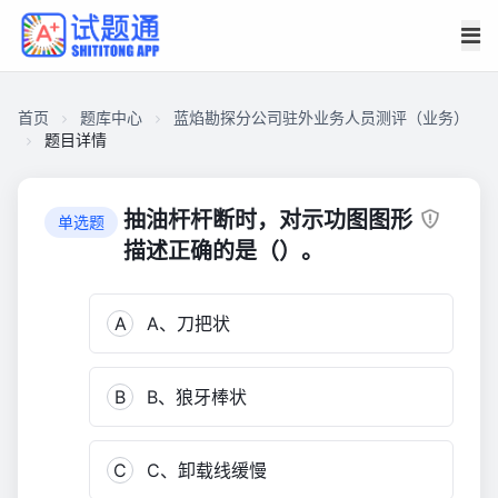
首页
题库中心
蓝焰勘探分公司驻外业务人员测评（业务）
题目详情
C9078D848DD000013B2B1CA6364FDB10
蓝
抽油杆杆断时，对示功图图形
单选题
焰
描述正确的是（）。
勘
探
A
A、刀把状
分
公
司
B
B、狼牙棒状
驻
外
业
C
C、卸载线缓慢
务