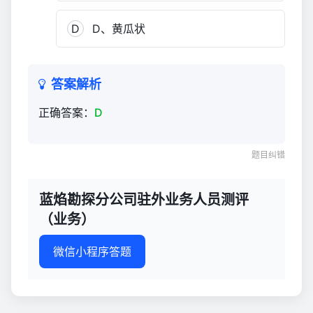
人
员
D
D、黄瓜状
测
评
（业
答案解析
务）
401
正确答案：
D
题目纠错
蓝焰勘探分公司驻外业务人员测评
（业务）
微信小程序答题