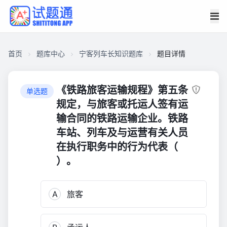
首页
题库中心
宁客列车长知识题库
题目详情
C9257066D4E00001C14A7A90C0B0151B
宁
《铁路旅客运输规程》第五条
单选题
客
规定，与旅客或托运人签有运
列
输合同的铁路运输企业。铁路
车
车站、列车及与运营有关人员
长
在执行职务中的行为代表（
知
）。
识
题
库
A
旅客
1,439