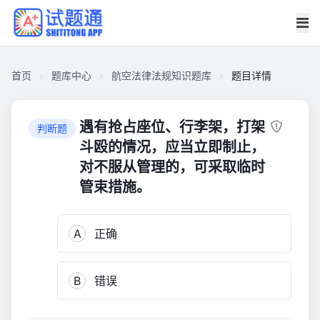
首页
题库中心
航空法律法规知识题库
题目详情
C8F1E8F8C6A00001DE7D6D6E8140E260
航
遇有抢占座位、行李架，打架
判断题
空
斗殴的情况，应当立即制止，
法
对不服从管理的，可采取临时
律
管束措施。
法
规
知
A
正确
识
题
库
B
错误
8,949