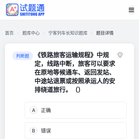
首页
题库中心
宁客列车长知识题库
题目详情
C9257066D4E00001C14A7A90C0B0151B
宁
《铁路旅客运输规程》中规
判断题
客
定，线路中断，旅客可以要求
列
在原地等候通车、返回发站、
车
中途站退票或按照承运人的安
长
排绕道旅行。（）
知
识
题
A
正确
库
1,439
B
错误