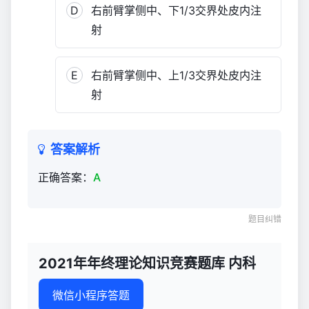
库
D
右前臂掌侧中、下1/3交界处皮内注
内
射
科
1,182
E
右前臂掌侧中、上1/3交界处皮内注
射
答案解析
正确答案：
A
题目纠错
2021年年终理论知识竞赛题库 内科
微信小程序答题