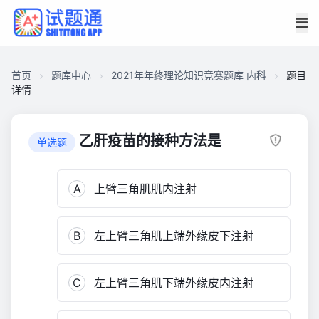
首页
题库中心
2021年年终理论知识竞赛题库 内科
题目
详情
CAED85A254E00001EA77356014A015B1
2021
乙肝疫苗的接种方法是
单选题
年
年
A
上臂三角肌肌内注射
终
理
论
B
左上臂三角肌上端外缘皮下注射
知
识
竞
C
左上臂三角肌下端外缘皮内注射
赛
题