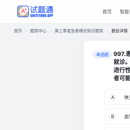
首页
智能
首页
题库中心
第三季度急救理论知识题库
题目详情
CAED2D7F4A8000016489277518F08D20
第
997
单选题
三
就诊
季
进行
度
者可
急
救
理
A
休
论
知
识
B
血
题
库