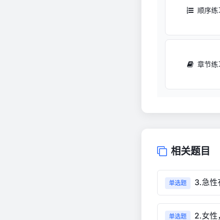
顺序练
章节练
相关题目
3.急
单选题
2.女
单选题