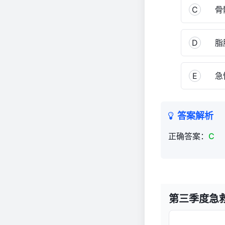
979
C
骨
D
脂
E
急性
答案解析
正确答案：
C
第三季度急