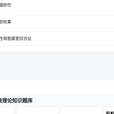
髓损伤
肪栓塞
骨筋膜室综合征
救理论知识题库