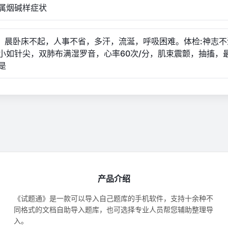
属烟碱样症状
8岁，晨卧床不起，人事不省，多汗，流涎，呼吸困难。体检:神志
小如针尖，双肺布满湿罗音，心率60次/分，肌束震颤，抽搐，
是
产品介绍
《试题通》是一款可以导入自己题库的手机软件，支持十余种不
同格式的文档自助导入题库，也可选择专业人员帮您辅助整理导
入。