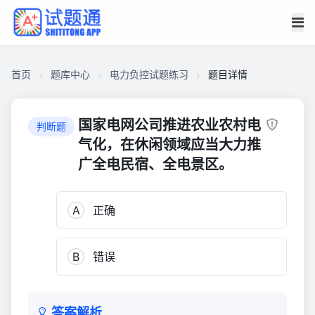
首页
题库中心
电力负控试题练习
题目详情
CAECF58057A00001715711E01E921559
电
国家电网公司推进农业农村电
判断题
力
气化，在休闲领域应当大力推
负
广全电民宿、全电景区。
控
试
题
A
正确
练
习
B
错误
1,469
答案解析