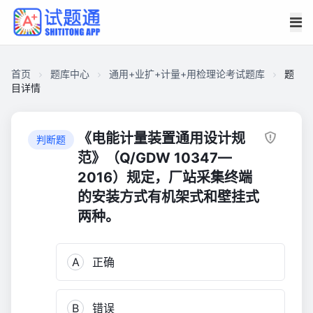
首页
题库中心
通用+业扩+计量+用检理论考试题库
题
目详情
CAEC8052C7000001C6F51075E2001F40
通
《电能计量装置通用设计规
判断题
用
范》（Q/GDW 10347—
+业
2016）规定，厂站采集终端
扩
的安装方式有机架式和壁挂式
+计
两种。
量
+用
检
A
正确
理
论
考
B
错误