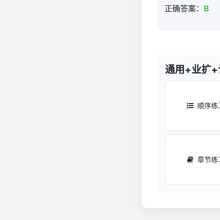
题
正确答案：
B
库
1,081
通用+业扩
顺序练
章节练