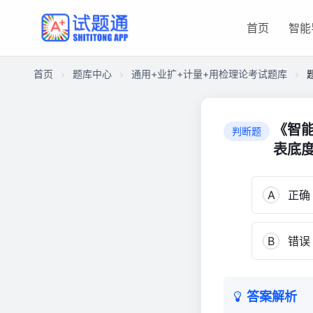
首页
智能
首页
题库中心
通用+业扩+计量+用检理论考试题库
CAEC8052C7000001C6F51075E2001F40
通
《智能
判断题
用
表底
+业
扩
+计
A
正确
量
+用
检
B
错误
理
论
考
答案解析
试