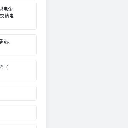
供电企
时交纳电
承诺、
括（