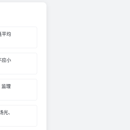
耗平均
不应小
，监理
场光、