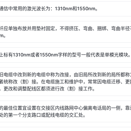
通信中常用的激光波长为：1310nm和1550nm。
纤应单独布放并用垫衬固定，不得挤压、弯曲、捆绑、弯曲半径
mm。
上标有1310nm或者1550nm字样的型号一般代表是单模光模块
旧电缆中改到新的电缆中称为改接，由旧局所改到新的局所都称
者统称改（割）接。在电缆施工和维护中，常常因电缆迁移、更
，更改和调整配线区都须进行改（割）接工作。
的最佳位置宜设置在交接区内线路网中心偏离电话局的一侧，靠
处的第一个分支路口或配线电缆的交汇处。