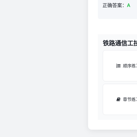
识
正确答案：
A
题
库
770
铁路通信工
顺序练
章节练