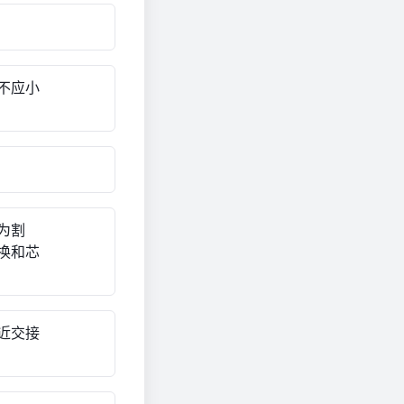
不应小
。
为割
换和芯
近交接