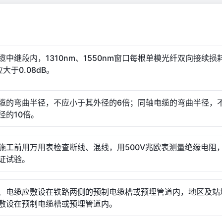
缆中继段内，1310nm、1550nm窗口每根单模光纤双向接续损
大于0.08dB。
缆的弯曲半径，不应小于其外径的6倍；同轴电缆的弯曲半径，
径的10倍。
施工前用万用表检查断线、混线，用500V兆欧表测量绝缘电阻
证试验。
、电缆应敷设在铁路两侧的预制电缆槽或预埋管道内，地区及站
敷设在预制电缆槽或预埋管道内。