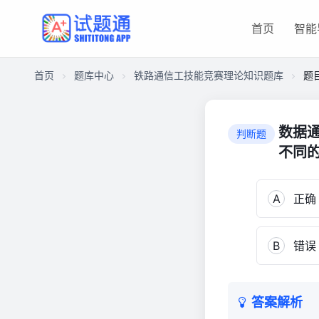
首页
智能
首页
题库中心
铁路通信工技能竞赛理论知识题库
题
CAEAF32540500001F1D746E01EC0152B
铁
数据
判断题
路
不同
通
信
工
A
正确
技
能
竞
B
错误
赛
理
论
答案解析
知