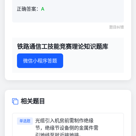
知
正确答案：
A
识
题
库
题目纠错
770
铁路通信工技能竞赛理论知识题库
微信小程序答题
相关题目
光缆引入机房前需制作绝缘
单选题
节，绝缘节设备侧的金属件需
引地线至就近接地排。