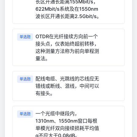
长区开通长距离155Mbit/s，
622Mbit/s系统及在1550nm
波长区开通长距离2.5Gbit/s。
OTDR在光纤接续方向前一个
单选题
接头点，仪表始终超前转移，
这种测量方法称为前向单程测
量法。
配线电缆、光跳线的芯线应无
单选题
错线或断线、混线，中间可以
有接头。
一个光缆中继段内，
单选题
1310nm、1550nm窗口每根
单模光纤双向接续损耗平均值
α不应大于0.08dB。