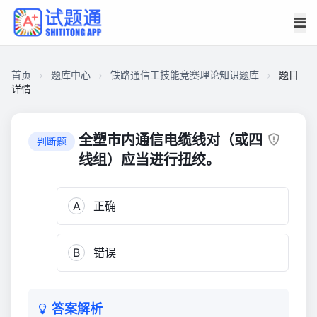
首页
题库中心
铁路通信工技能竞赛理论知识题库
题目
详情
CAEAF32540500001F1D746E01EC0152B
铁
全塑市内通信电缆线对（或四
判断题
路
线组）应当进行扭绞。
通
信
A
正确
工
技
能
B
错误
竞
赛
理
论
答案解析