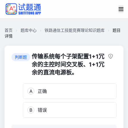
首页
题库中心
铁路通信工技能竞赛理论知识题库
题目
详情
CAEAF32540500001F1D746E01EC0152B
铁
传输系统每个子架配置1+1冗
判断题
路
余的主控时间交叉板、1+1冗
通
余的直流电源板。
信
工
技
A
正确
能
竞
B
错误
赛
理
论