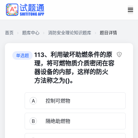
首页
题库中心
消防安全理论知识题库
题目详情
CAEAA07DDE30000195A8B2EA199DE440
消
113、利用破坏助燃条件的原
单选题
防
理，将可燃物质介质密闭在容
安
器设备的内部，这样的防火
全
方法称之为()。
理
论
知
A
控制可燃物
识
题
库
B
隔绝助燃物
1,003