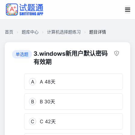
首页
题库中心
计算机选择题练习
题目详情
CB327FF9D9A0000178C9F5F74C3C19C4
计
3.windows新用户默认密码
单选题
算
有效期
机
选
A
A 48天
择
题
练
B
B 30天
习
540
C
C 42天