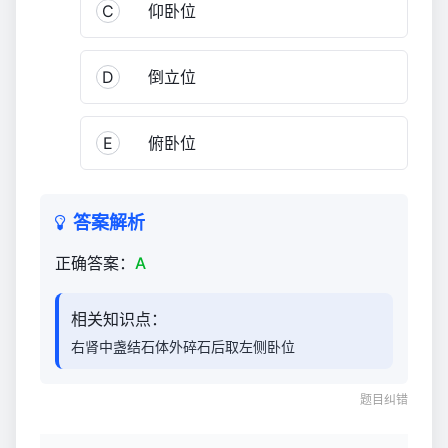
C
仰卧位
D
倒立位
E
俯卧位
答案解析
正确答案：
A
相关知识点：
右肾中盏结石体外碎石后取左侧卧位
题目纠错