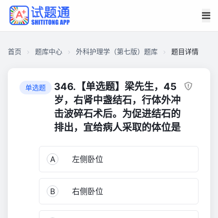
首页
题库中心
外科护理学（第七版）题库
题目详情
CAE8CDF74E8000013128C0A015803250
外
346.【单选题】梁先生，45
单选题
科
岁，右肾中盏结石，行体外冲
护
击波碎石术后。为促进结石的
理
排出，宜给病人采取的体位是
学
（第
七
A
左侧卧位
版）
题
库
B
右侧卧位
1,527