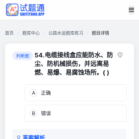
首页
题库中心
公路水运题库练习
题目详情
CAE81C09A9B0000152EA5449949251D0
公
54.电缆接线盒应能防水、防
判断题
路
尘、防机械损伤，并远离易
水
燃、易爆、易腐蚀场所。( )
运
题
库
A
正确
练
习
B
错误
3,298
答案解析