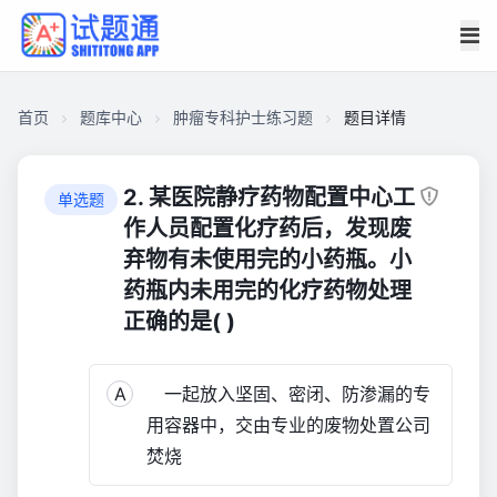
首页
题库中心
肿瘤专科护士练习题
题目详情
CB2C9D3CDF2000015DE01C60E56B1BF3
肿
2. 某医院静疗药物配置中心工
单选题
瘤
作人员配置化疗药后，发现废
专
弃物有未使用完的小药瓶。小
科
药瓶内未用完的化疗药物处理
护
正确的是( )
士
练
习
A
一起放入坚固、密闭、防渗漏的专
题
用容器中，交由专业的废物处置公司
1,022
焚烧