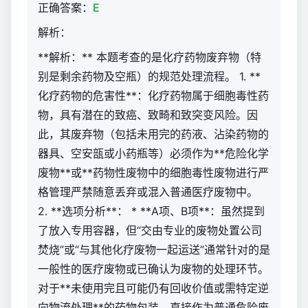
正确答案：
E
解析：
**解析：** 本题考查的是化疗药物废弃物（特
别是剩余药物及空瓶）的规范处理流程。 1. **
化疗药物的危害性**：化疗药物属于细胞毒性药
物，具有潜在的致癌、致畸和致突变风险。因
此，其废弃物（包括未用完的药液、沾染药物的
器具、空安瓿或小药瓶等）必须作为**危险化学
废物**或**药物性废物中的细胞毒性废物进行严
格管理严禁随意丢弃或混入普通医疗废物中。
2. **选项分析**： * **A项、B项**：虽然提到
了放入专用容器，但“交由专业的废物处置公司
焚烧”或“与其他化疗废物一起运送”通常针对的是
一般性的医疗废物或已确认为废物的处理环节。
对于**未使用完且可能仍有回收价值或需特定逆
向物流处理**的药物包装，直接作为普通危险废