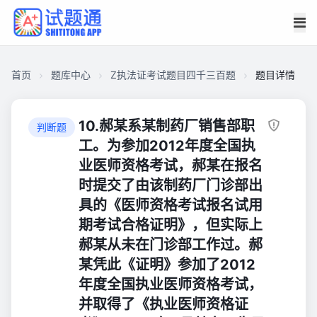
首页
题库中心
Z执法证考试题目四千三百题
题目详情
CAE2D841FE400001D0EAFC561EFB4860
Z
10.郝某系某制药厂销售部职
判断题
执
工。为参加2012年度全国执
法
业医师资格考试，郝某在报名
证
时提交了由该制药厂门诊部出
考
具的《医师资格考试报名试用
试
期考试合格证明》，但实际上
题
目
郝某从未在门诊部工作过。郝
四
某凭此《证明》参加了2012
千
年度全国执业医师资格考试，
三
并取得了《执业医师资格证
百