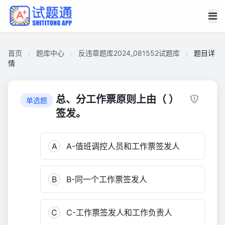
首页
题库中心
反违章题库2024_081552试题库
题目详
情
CA91980F10D00001C87319101B70C9F0
反
总、分工作票原则上由（ ）
单选题
违
签发。
章
题
A
A-值班调控人员和工作票签发人
库
2024_081552
试
B
B-同一个工作票签发人
题
库
3,343
C
C-工作票签发人和工作负责人