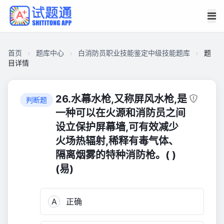
首页
题库中心
白消防员职业技能鉴定中级技能题库
题
目详情
CAA27B3870100001BDB8C1B09B103D50
白
26.水幕水枪,又称屏风水枪,是
判断题
消
一种可以在火源和消防员之间
防
设立保护屏幕墙,可有效减少
员
火场热辐射,稀释有毒气体、
职
隔离烟雾的特种消防枪。( )
业
(易)
技
能
鉴
A
正确
定
中