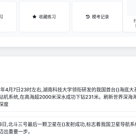
习
收藏练习
模考记录
021年4月7日23时左右,湖南科技大学领衔研发的我国首台()海底
钻机系统,在高海超2000米深水成功下钻231米。刷新世界深海
深度
月23日,北斗三号最后一颗卫星在()发射成功,标志着我国卫星导航
迈出重要一步。