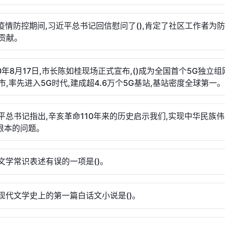
汉疫情防控期间,习近平总书记回信慰问了(),肯定了社区工作者为
贡献。
020年8月17日,市长陈如桂现场正式宣布,()成为全国首个5G独立
市,率先进入5G时代,建成超4.6万个5G基站,基站密度全球第一。
近平总书记指出,辛亥革命110年来的历史启示我们,实现中华民族伟
最根本的问题。
列文学常识表述有误的一项是()。
国现代文学史上的第一篇白话文小说是()。