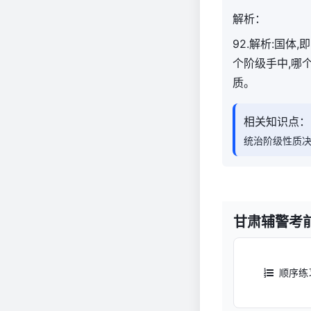
解析：
92.解析:国
个阶级手中,哪
质。
相关知识点：
统治阶级性质
甘肃辅警考
顺序练