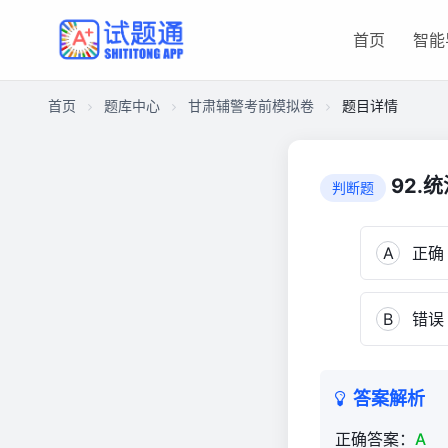
首页
智能
首页
题库中心
甘肃辅警考前模拟卷
题目详情
CA8F8D4D45F00001591D15115014122F
甘
92.
判断题
肃
辅
警
A
正确
考
前
B
错误
模
拟
卷
500
答案解析
正确答案：
A