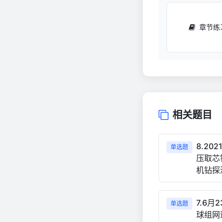
章节练
相关题目
8.2
单选题
压取芯
机钻探
7.6
单选题
球组网