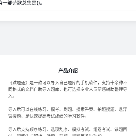
国第一部诗歌总集是()。
产品介绍
《试题通》是一款可以导入自己题库的手机软件，支持十余种不
同格式的文档自助导入题库，也可选择专业人员帮您辅助整理导
入。
导入后可以在线练习、模考、刷题、搜索答案、拍照搜题、悬浮
窗搜题、是快速提高考试成绩的学习软件。
导入后支持顺序练习、选项乱序、模拟考试、组卷考试、错题回
做、智能生成解析、听题、背题、搜题等多种功能。