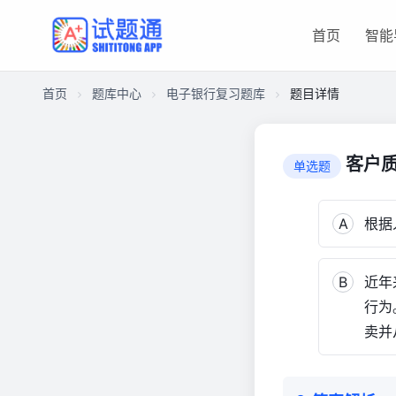
首页
智能
首页
题库中心
电子银行复习题库
题目详情
CAD9F9EE84D0000172E112801354191A
电
客户
单选题
子
银
行
A
根据
复
习
B
近年
题
库
行为
3,664
卖并