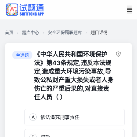
首页
题库中心
安全环保履职题库
题目详情
CAD9F8785E800001FE9C180016DDDC80
安
《中华人民共和国环境保护
单选题
全
法》第43条规定,违反本法规
环
定,造成重大环境污染事故,导
保
致公私财产重大损失或者人身
履
伤亡的严重后果的,对直接责
职
任人员（ ）
题
库
647
A
依法追究刑事责任