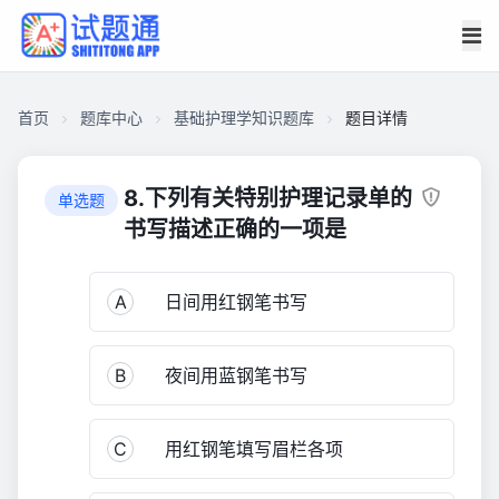
首页
题库中心
基础护理学知识题库
题目详情
CACF3AD9B980000154271E201CD0A900
基
8.下列有关特别护理记录单的
单选题
础
书写描述正确的一项是
护
理
A
日间用红钢笔书写
学
知
识
B
夜间用蓝钢笔书写
题
库
605
C
用红钢笔填写眉栏各项