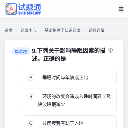
首页
题库中心
基础护理学知识题库
题目详情
CACF3AD9B980000154271E201CD0A900
基
9.下列关于影响睡眠因素的描
单选题
础
述。正确的是
护
理
A
睡眠时间与年龄成正比
学
知
识
B
环境的改变会造成入睡时间延长及
题
快波睡眠减少
库
605
C
过度疲劳有助于入睡