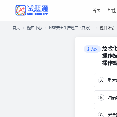
首页
智能
首页
题库中心
HSE安全生产题库（官方）
题目详情
CA2C21CE6C400001688813651A045F60
HSE
危险
多选题
安
操作技
全
操作规
生
产
题
A
重大
库
（官
方）
B
油品
989
C
安全