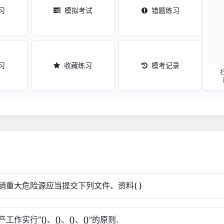
习
模拟考试
错题练习
习
收藏练习
模考记录
销重大危险源应当提交下列文件、资料( )
工作实行“()、()、()、()”的原则.