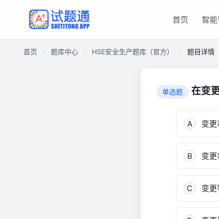
首页
智能
首页
题库中心
HSE安全生产题库（官方）
题目详情
CA2C21CE6C400001688813651A045F60
HSE
在变更
单选题
安
全
生
A
变更
产
题
B
变更
库
（官
方）
C
变更
989