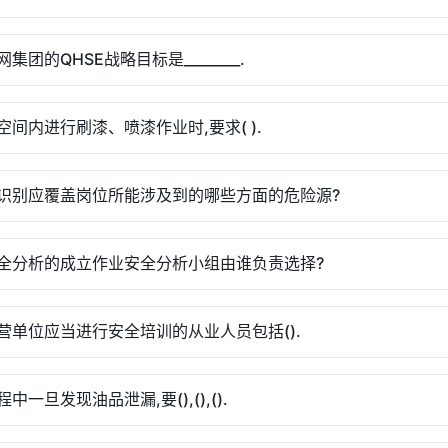
集团的QHSE战略目标是________.
空间内进行刷漆、喷漆作业时,要求( ).
识别应覆盖岗位所能涉及到的哪些方面的危险源?
全分析的成立作业安全分析小组由谁负责选择?
营单位应当进行安全培训的从业人员包括().
中一旦发现油品泄漏,要(),(),().