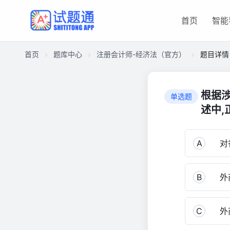
首页
智能
首页
题库中心
注册会计师-经济法（官方）
题目详情
CA18149A2EE0000148931D9017ECB630
注
根据
单选题
册
述中,
会
计
师-
A
对香
经
济
法
B
外商
（官
方）
C
外商
1,871