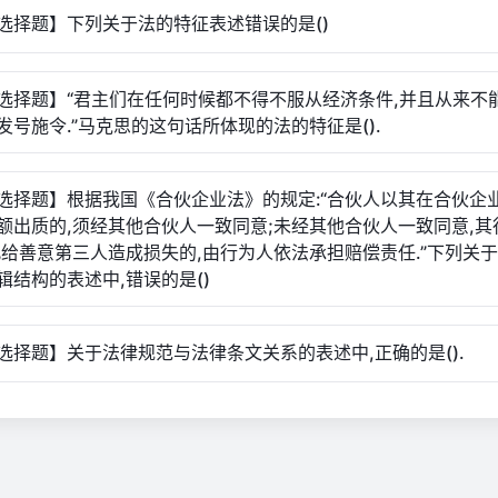
选择题】下列关于法的特征表述错误的是()
选择题】“君主们在任何时候都不得不服从经济条件,并且从来不
发号施令.”马克思的这句话所体现的法的特征是().
选择题】根据我国《合伙企业法》的规定:“合伙人以其在合伙企
额出质的,须经其他合伙人一致同意;未经其他合伙人一致同意,其
此给善意第三人造成损失的,由行为人依法承担赔偿责任.”下列关
辑结构的表述中,错误的是()
选择题】关于法律规范与法律条文关系的表述中,正确的是().