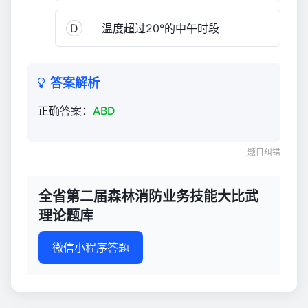
技
能
D
温度超过20°的中午时段
大
比
武
答案解析
理
论
正确答案：
ABD
题
库
题目纠错
366
全省第二届森林消防业务技能大比武
理论题库
微信小程序答题