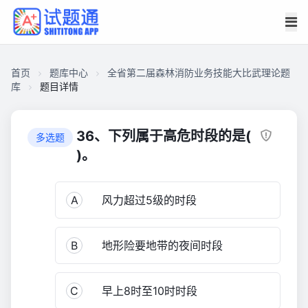
首页
题库中心
全省第二届森林消防业务技能大比武理论题
库
题目详情
CA4D9C2EAF500001E0F198E05CB11F04
全
36、下列属于高危时段的是(
多选题
省
)。
第
二
A
风力超过5级的时段
届
森
林
B
地形险要地带的夜间时段
消
防
业
C
早上8时至10时时段
务