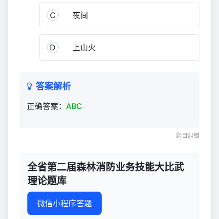
技
C
夜间
能
大
比
D
上山火
武
理
论
答案解析
题
库
正确答案：
ABC
366
题目纠错
全省第二届森林消防业务技能大比武
理论题库
微信小程序答题