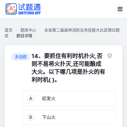
首页
题库中心
全省第二届森林消防业务技能大比武理论题
库
题目详情
CA4D9C2EAF500001E0F198E05CB11F04
全
14、要抓住有利时机扑火,否
多选题
省
则不易将火扑灭,还可能酿成
第
大火。以下哪几项是扑火的有
二
利时机( )。
届
森
林
A
初发火
消
防
业
B
下山火
务