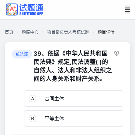
首页
题库中心
项目部负责人考核试题
题目详情
CA4C4706DD000001A6C51CB05AF461C0
项
39、依据《中华人民共和国
单选题
目
民法典》规定,民法调整( )的
部
自然人、法人和非法人组织之
负
间的人身关系和财产关系。
责
人
考
A
合同主体
核
试
题
B
平等主体
3,362