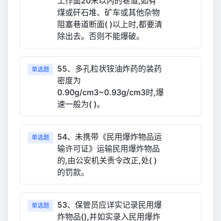
工作面20米以内的巷道,如有
煤或矸石堆、矿车或其他杂物
阻塞巷道断面( )以上时,都要清
除出去。否则不能爆破。
55、多孔粒状铵油炸药的装药
单选题
密度为
0.90g/cm3~0.93g/cm3时,爆
速一般为( )。
54、未携带《民用爆炸物品运
单选题
输许可证》运输民用爆炸物品
的,由公安机关责令改正,处( )
的罚款。
53、保管员应详实记录民用爆
单选题
炸物品(),并如实录入民用爆炸