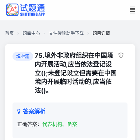
首页
题库中心
文件传输助手下载
题目详情
CA4AB63678A0000175F38AC01D20B7D0
文
75.境外非政府组织在中国境
填空题
件
内开展活动,应当依法登记设
传
立();未登记设立但需要在中国
输
境内开展临时活动的,应当依
助
法()。
手
下
载
答案解析
304
正确答案：
代表机构、备案