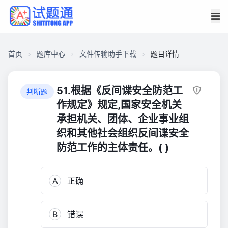
首页
题库中心
文件传输助手下载
题目详情
CA4AB63678A0000175F38AC01D20B7D0
文
51.根据《反间谍安全防范工
判断题
件
作规定》规定,国家安全机关
传
承担机关、团体、企业事业组
输
织和其他社会组织反间谍安全
助
防范工作的主体责任。( )
手
下
载
A
正确
304
B
错误