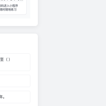
扫码进入小程序
随时随地练习
至（ ）
年。