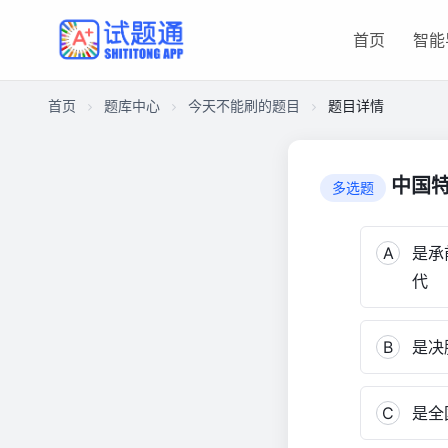
首页
智能
首页
题库中心
今天不能刷的题目
题目详情
CA48DC25BF100001E544354013891152
今
中国
多选题
天
不
能
A
是承
刷
代
的
题
目
B
是决
127
C
是全