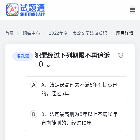
首页
题库中心
2022年南宁市公安局法律知识
题目详情
CA39E6900BD000011F8018731A79F860
2022
犯罪经过下列期限不再追诉
多选题
年
（）。
南
宁
A
A、法定最高刑为不满5年有期徒刑
市
公
的，经过5年
安
局
B
B、法定最高刑为5年以上不满10年
法
律
有期徒刑的，经过10年
知
识