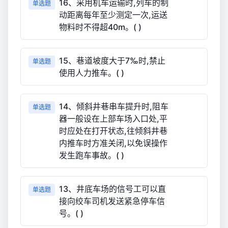
16、采用机车运输时,列车的制
单选题
动距离每年至少测定一次,运送
物料时不得超40m。( )
15、巷道坡度大于7‰时,禁止
单选题
使用人力推车。( )
14、倾斜井巷串车提升时,阻车
单选题
器一般设在上部车场入口处,平
时应处在打开状态,往倾斜井巷
内推车时方准关闭,以免误操作
发生跑车事故。( )
13、井底车场的信号工可以直
单选题
接向绞车司机发送紧急停车信
号。( )