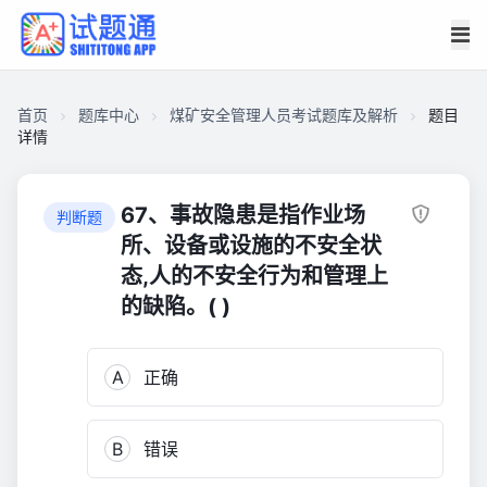
首页
题库中心
煤矿安全管理人员考试题库及解析
题目
详情
CA32F36ACE200001152FEA104F101F86
煤
67、事故隐患是指作业场
判断题
矿
所、设备或设施的不安全状
安
态,人的不安全行为和管理上
全
的缺陷。( )
管
理
人
A
正确
员
考
试
B
错误
题