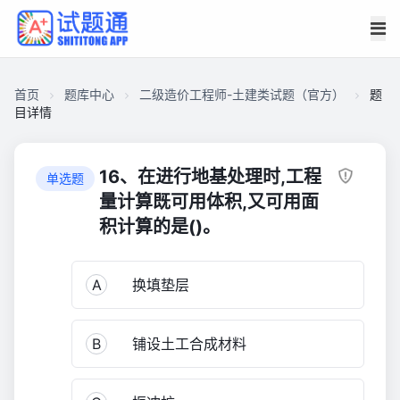
首页
题库中心
二级造价工程师-土建类试题（官方）
题
目详情
CA2EB385EAC00001B8C8AC5BE7A18700
二
16、在进行地基处理时,工程
单选题
级
量计算既可用体积,又可用面
造
积计算的是()。
价
工
程
A
换填垫层
师-
土
B
铺设土工合成材料
建
类
试