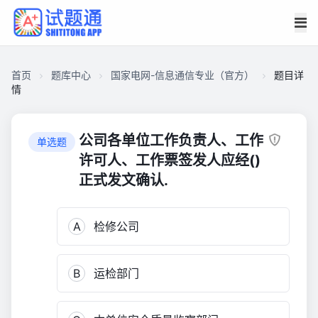
首页
题库中心
国家电网-信息通信专业（官方）
题目详
情
CA2D6A1FF6D000017E56F6C8D1002610
国
公司各单位工作负责人、工作
单选题
家
许可人、工作票签发人应经()
电
正式发文确认.
网-
信
息
A
检修公司
通
信
B
运检部门
专
业
（官