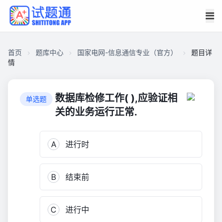
首页
题库中心
国家电网-信息通信专业（官方）
题目详
情
CA2D6A1FF6D000017E56F6C8D1002610
国
数据库检修工作( ),应验证相
单选题
家
关的业务运行正常.
电
网-
A
进行时
信
息
通
B
结束前
信
专
业
C
进行中
（官