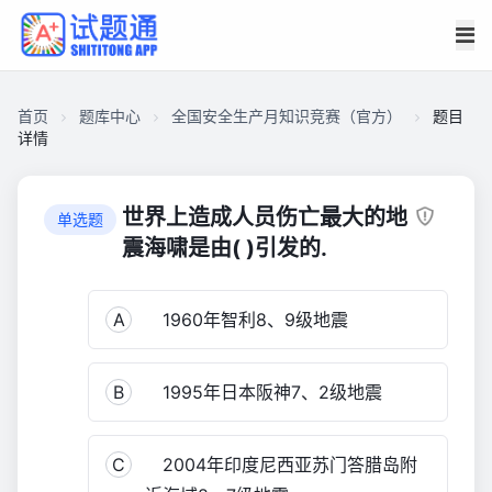
首页
题库中心
全国安全生产月知识竞赛（官方）
题目
详情
CA2C21ECFF000001CDA51188B8841801
全
世界上造成人员伤亡最大的地
单选题
国
震海啸是由( )引发的.
安
全
A
1960年智利8、9级地震
生
产
月
B
1995年日本阪神7、2级地震
知
识
竞
C
2004年印度尼西亚苏门答腊岛附
赛