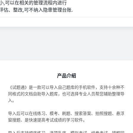
小,可以在相关的管理流程内进行
评估、整改,可不纳入隐患管理台账.
产品介绍
《试题通》是一款可以导入自己题库的手机软件，支持十余种不
同格式的文档自助导入题库，也可选择专业人员帮您辅助整理导
入。
导入后可以在线练习、模考、刷题、搜索答案、拍照搜题、悬浮
窗搜题、是快速提高考试成绩的学习软件。
导入后支持顺序练习、选项乱序、模拟考试、组卷考试、错题回