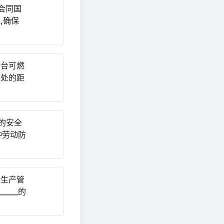
门会同国
,确保
一台可燃
料处的距
的安全
种劳动防
全生产管
___的