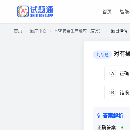
首页
智能
首页
题库中心
HSE安全生产题库（官方）
题目详情
CA2C21CE6C400001688813651A045F60
HSE
对有操
判断题
安
全
生
A
正确
产
题
B
错误
库
（官
方）
989
答案解析
正确答案：
B