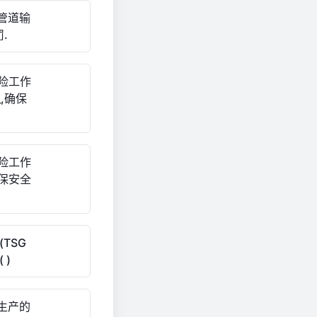
抢管道输
.
险工作
,确保
险工作
确保安全
TSG
 )
生产的