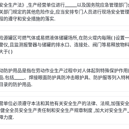
安全生产法》,生产经营单位进行______以及国务院应急管理部
关部门规定的其他危险作业,应当安排专门人员进行现场安全管理
程的遵守和安全措施的落实.
险源罐区可燃气体或易燃液体储罐场所,在防火堤内每隔( )设置
警仪,且监测报警器与储罐的排水口、连接处、阀门等易释放物
于( )
动防护用品是指在劳动作业生产过程中对人体起到特殊保护作用
品.包括_____、焊接眼面防护具防冲击眼护具、防护服等列入特
目录的防护用品.
营单位必须遵守本法和其他有关安全生产的法律、法规,加强安
立健全全员安全生产责任制和安全生产规章制度 ,加大对安全生产___
障力度.